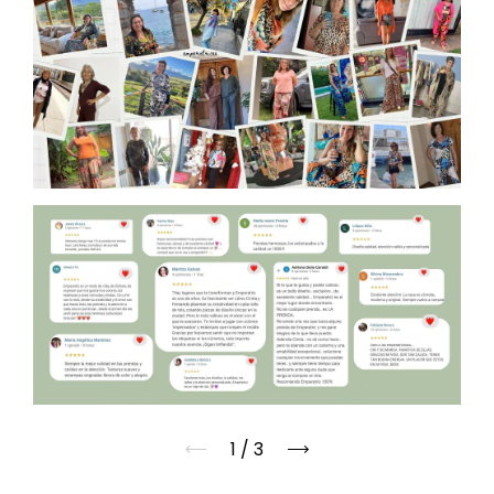
1
/
3