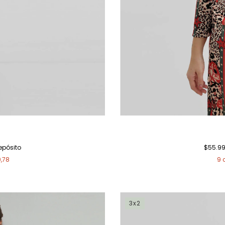
epósito
$55.9
,78
9
3x2