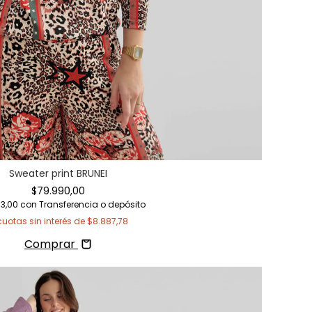
Sweater print BRUNEI
$79.990,00
93,00
con
Transferencia o depósito
cuotas sin interés de
$8.887,78
Comprar