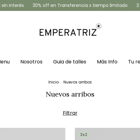
f en Transferencia x tiempo limitado
3 6 y 9 cuotas sin inte
enu
Nosotros
Guia de talles
Más Info
Tu r
Inicio
.
Nuevos arribos
Nuevos arribos
Filtrar
3x2