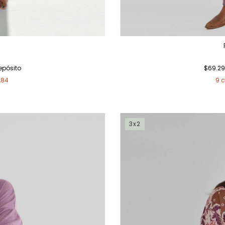
epósito
$69.2
,84
9
c
3x2