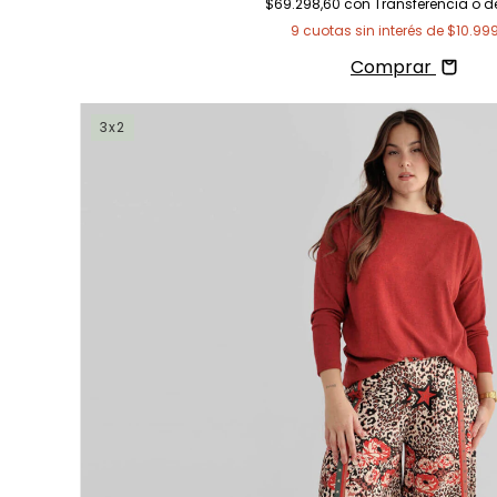
$69.298,60
con
Transferencia o d
9
cuotas sin interés de
$10.999
Comprar
3x2