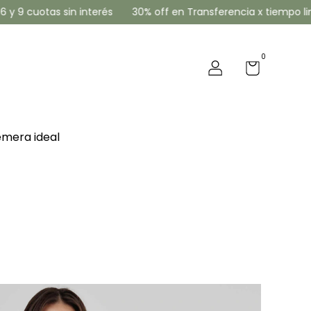
rés
30% off en Transferencia x tiempo limitado
3 6 y 9 cu
0
emera ideal