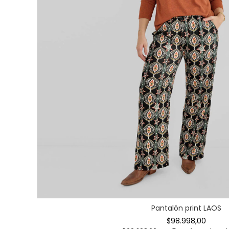
Pantalón print LAOS
$98.998,00