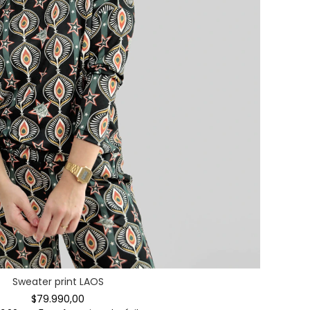
Sweater print LAOS
$79.990,00