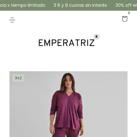
a x tiempo limitado
3 6 y 9 cuotas sin interés
30% off en T
0
3x2