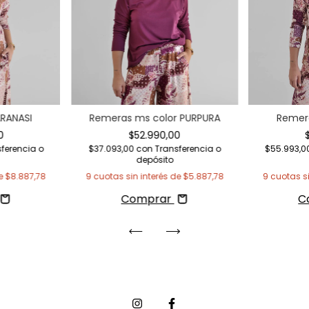
ARANASI
Remeras ms color PURPURA
Remera
0
$52.990,00
ferencia o
$37.093,00
con
Transferencia o
$55.993,
depósito
de
$8.887,78
9
cuotas sin interés de
$5.887,78
9
cuotas si
Comprar
C