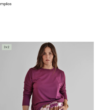
amplios
3x2
3x