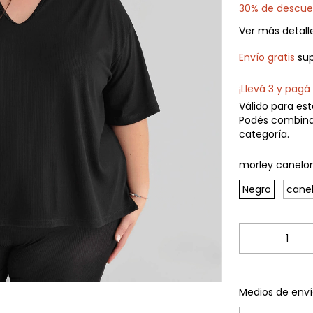
30% de descue
Ver más detall
Envío gratis
su
¡Llevá 3 y pagá 
Válido para est
Podés combina
categoría.
morley canelon
Negro
cane
Entregas para e
Medios de enví