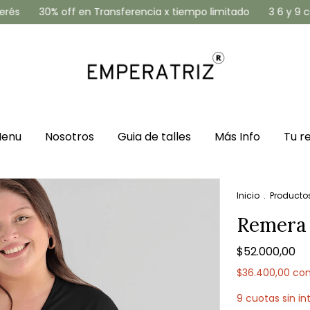
30% off en Transferencia x tiempo limitado
3 6 y 9 cuotas s
enu
Nosotros
Guia de talles
Más Info
Tu r
Inicio
.
Producto
Remera 
$52.000,00
$36.400,00
co
9
cuotas sin in