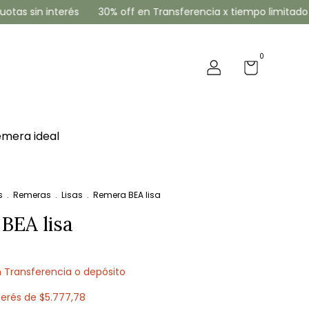
in interés
30% off en Transferencia x tiempo limitado
3 6
0
emera ideal
s
.
Remeras
.
Lisas
.
Remera BEA lisa
BEA lisa
n
Transferencia o depósito
terés de
$5.777,78