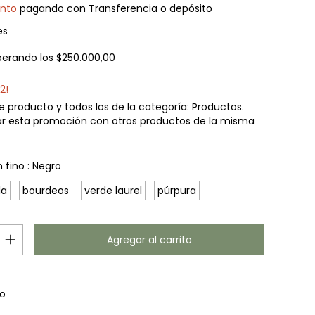
nto
pagando con Transferencia o depósito
es
perando los
$250.000,00
2!
e producto y todos los de la categoría: Productos.
r esta promoción con otros productos de la misma
 fino :
Negro
la
bourdeos
verde laurel
púrpura
Cambiar CP
l CP:
o