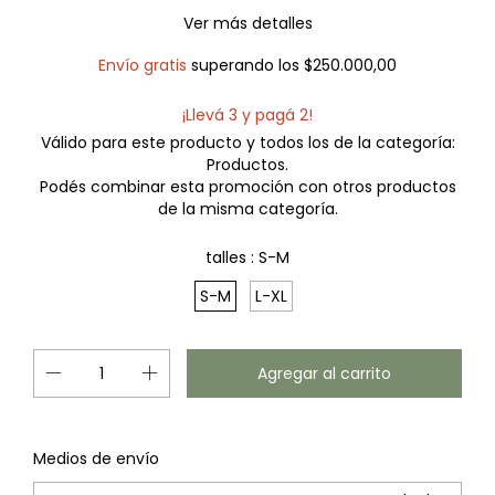
Ver más detalles
Envío gratis
superando los
$250.000,00
¡Llevá 3 y pagá 2!
Válido para este producto y todos los de la categoría:
Productos.
Podés combinar esta promoción con otros productos
de la misma categoría.
talles :
S-M
S-M
L-XL
Cambiar CP
Entregas para el CP:
Medios de envío