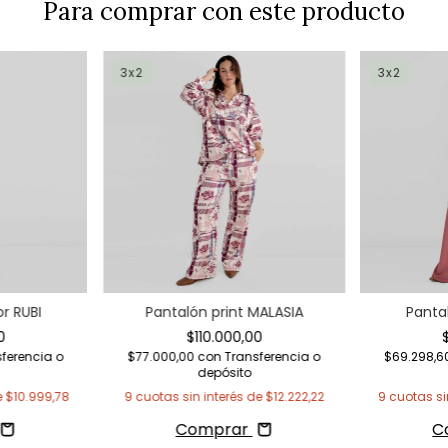
Para comprar con este producto
3x2
3x2
r RUBI
Pantalón print MALASIA
Panta
0
$110.000,00
ferencia o
$77.000,00
con
Transferencia o
$69.298,
depósito
e
$10.999,78
9
cuotas sin interés de
$12.222,22
9
cuotas si
Comprar
C