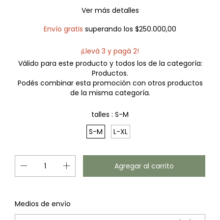
Ver más detalles
Envío gratis
superando los
$250.000,00
¡Llevá 3 y pagá 2!
Válido para este producto y todos los de la categoría:
Productos.
Podés combinar esta promoción con otros productos
de la misma categoría.
talles :
S-M
S-M
L-XL
Cambiar CP
Entregas para el CP:
Medios de envío