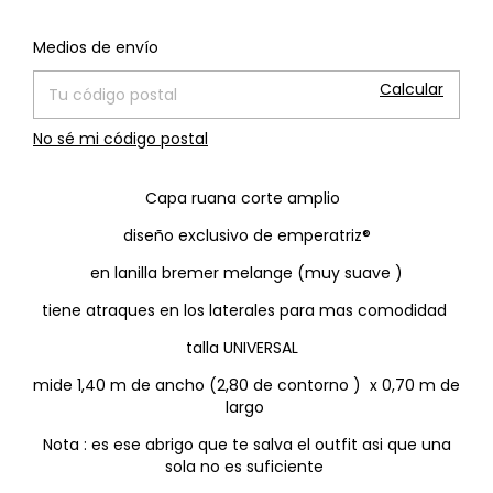
Cambiar CP
Entregas para el CP:
Medios de envío
Calcular
No sé mi código postal
Capa ruana corte amplio
diseño exclusivo de emperatriz®
en lanilla bremer melange (muy suave )
tiene atraques en los laterales para mas comodidad
talla UNIVERSAL
mide 1,40 m de ancho (2,80 de contorno ) x 0,70 m de
largo
Nota : es ese abrigo que te salva el outfit asi que una
sola no es suficiente