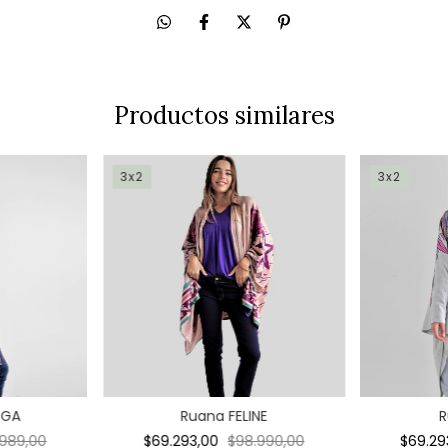
Productos similares
3x2
3x2
EGA
Ruana FELINE
.989,00
$69.293,00
$98.990,00
$69.2