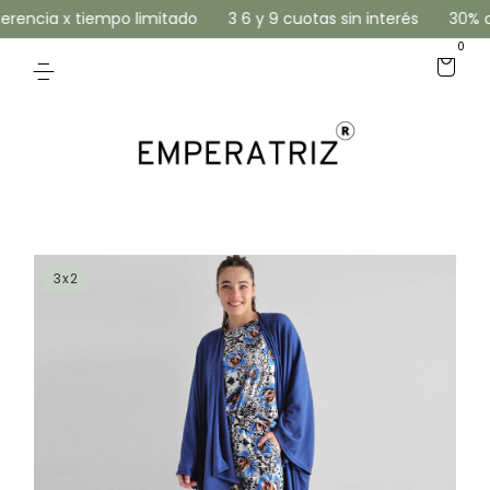
rencia x tiempo limitado
3 6 y 9 cuotas sin interés
30% off
0
3x2