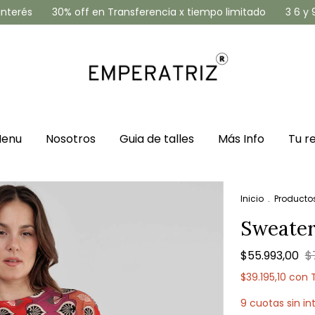
és
30% off en Transferencia x tiempo limitado
3 6 y 9 cuot
enu
Nosotros
Guia de talles
Más Info
Tu r
Inicio
.
Producto
Sweater
$55.993,00
$
$39.195,10
con
9
cuotas sin in