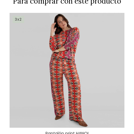
Para comprar con este producto
3x2
Pantalón print HANOI