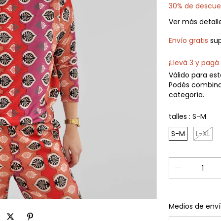
30% de descue
Ver más detall
Envío gratis
su
¡Llevá 3 y pagá 
Válido para est
Podés combina
categoría.
talles :
S-M
S-M
L-XL
Entregas para e
Medios de enví