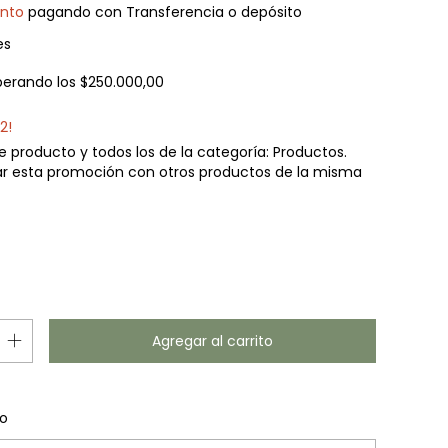
nto
pagando con Transferencia o depósito
es
perando los
$250.000,00
2!
e producto y todos los de la categoría: Productos.
r esta promoción con otros productos de la misma
Cambiar CP
l CP:
o